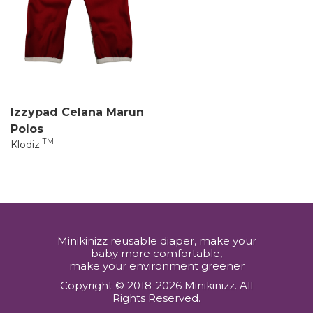
Izzypad Celana Marun
Polos
TM
Klodiz
Minikinizz reusable diaper, make your
baby more comfortable,
make your environment greener
Copyright © 2018-2026 Minikinizz. All
Rights Reserved.