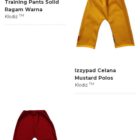
Training Pants Solid
Ragam Warna
TM
Klodiz
Izzypad Celana
Mustard Polos
TM
Klodiz