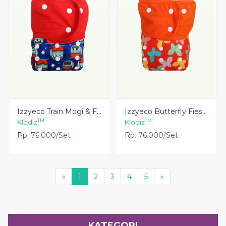
Lihat Detail
Lihat Detail
Izzyeco Butterfly Fies...
Izzyeco Train Mogi & F...
TM
TM
Klodiz
Klodiz
Rp. 76.000/Set
Rp. 76.000/Set
«
1
2
3
4
5
»
KATEGORI