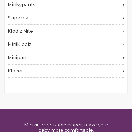
Minkypants
Superpant
Klodiz Nite
MiniKlodiz
Minipant
Klover
Minikinizz reusable diaper, make your
baby more comfortable,