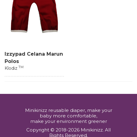
Izzypad Celana Marun
Polos
TM
Klodiz
Minikinizz reusable diaper, make your
baby more comfortable,
make your environment greener
Copyright © 2018-2026 Minikinizz. All
Rights Reserved.