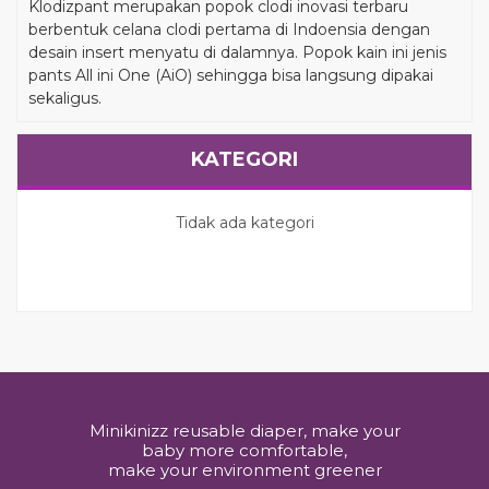
Klodizpant merupakan popok clodi inovasi terbaru
berbentuk celana clodi pertama di Indoensia dengan
desain insert menyatu di dalamnya. Popok kain ini jenis
pants All ini One (AiO) sehingga bisa langsung dipakai
sekaligus.
KATEGORI
Tidak ada kategori
Minikinizz reusable diaper, make your
baby more comfortable,
make your environment greener