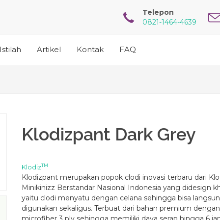
Telepon
0821-1464-4639
Istilah
Artikel
Kontak
FAQ
Klodizpant Dark Grey
TM
Klodiz
Klodizpant merupakan popok clodi inovasi terbaru dari Klo
Minikinizz Berstandar Nasional Indonesia yang didesign k
yaitu clodi menyatu dengan celana sehingga bisa langsu
digunakan sekaligus. Terbuat dari bahan premium dengan 
microfiber 3 ply sehingga memiliki daya serap hingga 6 jam