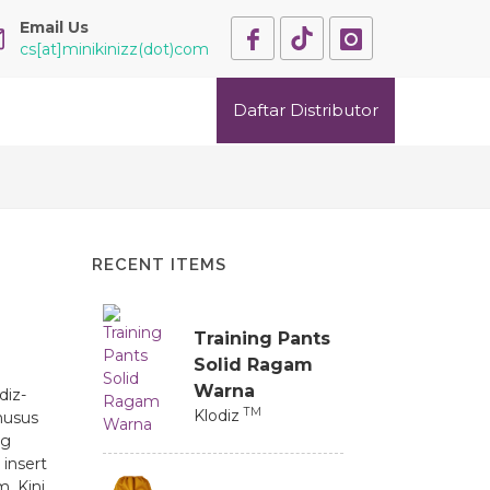
Email Us
cs[at]minikinizz(dot)com
Daftar Distributor
RECENT ITEMS
Training Pants
Solid Ragam
Warna
diz-
TM
Klodiz
husus
ng
insert
. Kini