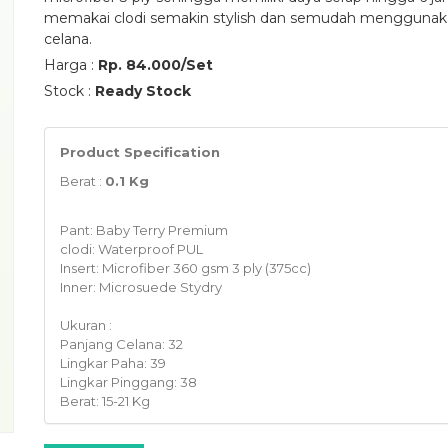
memakai clodi semakin stylish dan semudah mengguna
celana.
Harga :
Rp. 84.000/Set
Stock :
Ready Stock
Product Specification
Berat :
0.1 Kg
Pant: Baby Terry Premium
clodi: Waterproof PUL
Insert: Microfiber 360 gsm 3 ply (375cc)
Inner: Microsuede Stydry
Ukuran :
Panjang Celana: 32
Lingkar Paha: 39
Lingkar Pinggang: 38
Berat: 15-21 Kg