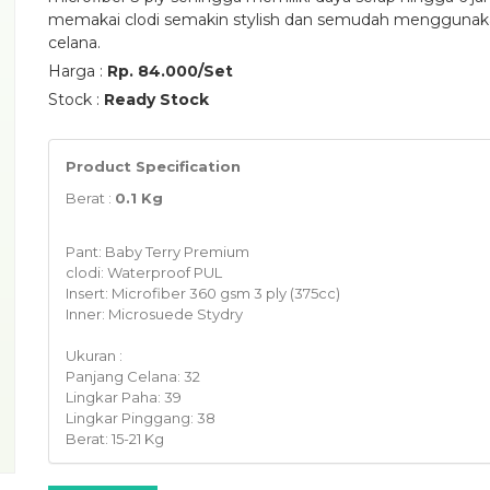
memakai clodi semakin stylish dan semudah mengguna
celana.
Harga :
Rp. 84.000/Set
Stock :
Ready Stock
Product Specification
Berat :
0.1 Kg
Pant: Baby Terry Premium
clodi: Waterproof PUL
Insert: Microfiber 360 gsm 3 ply (375cc)
Inner: Microsuede Stydry
Ukuran :
Panjang Celana: 32
Lingkar Paha: 39
Lingkar Pinggang: 38
Berat: 15-21 Kg