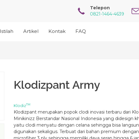
Telepon
0821-1464-4639
Istilah
Artikel
Kontak
FAQ
Klodizpant Army
TM
Klodiz
Klodizpant merupakan popok clodi inovasi terbaru dari Klo
Minikinizz Berstandar Nasional Indonesia yang didesign k
yaitu clodi menyatu dengan celana sehingga bisa langsu
digunakan sekaligus. Terbuat dari bahan premium dengan 
microfiber 3 ply sehingga memiliki daya serap hingga 6 jam