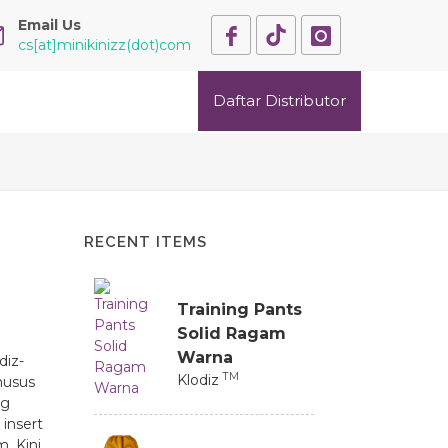
Email Us
cs[at]minikinizz(dot)com
Daftar Distributor
RECENT ITEMS
Training Pants
Solid Ragam
Warna
diz-
TM
Klodiz
husus
ng
insert
. Kini