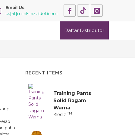
Email Us
cs[at]minikinizz(dot)com
Daftar Distributor
RECENT ITEMS
Training Pants
Solid Ragam
Warna
 yang
TM
Klodiz
yerap
an paha
simal