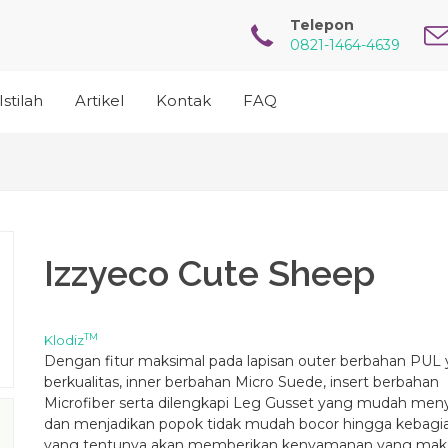
Telepon
0821-1464-4639
Istilah
Artikel
Kontak
FAQ
Izzyeco Cute Sheep
TM
Klodiz
Dengan fitur maksimal pada lapisan outer berbahan PUL
berkualitas, inner berbahan Micro Suede, insert berbahan
Microfiber serta dilengkapi Leg Gusset yang mudah men
dan menjadikan popok tidak mudah bocor hingga kebagi
yang tentunya akan memberikan kenyamanan yang mak