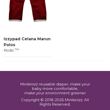
Izzypad Celana Marun
Polos
TM
Klodiz
Minikinizz reusable diaper, make your
baby more comfortable,
make your environment greener
Copyright © 2018-2026 Minikinizz. All
Rights Reserved.