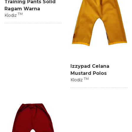
Training Pants Solid
Ragam Warna
TM
Klodiz
Izzypad Celana
Mustard Polos
TM
Klodiz