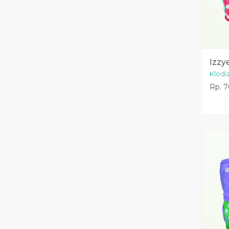
Izzye
Klodi
Rp. 7