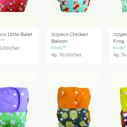
Lihat Detail
Lihat Detail
co Little Balet
Izzyeco Chicken
Izzye
TM
z
Baloon
Frog
TM
T
Klodiz
Klodiz
6.000/Set
Rp. 76.000/Set
Rp. 76