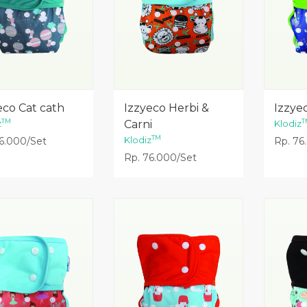
Lihat Detail
Lihat Detail
eco Cat cath
Izzyeco Herbi &
Izzye
TM
T
z
Carni
Klodiz
TM
Klodiz
6.000/Set
Rp. 76
Rp. 76.000/Set