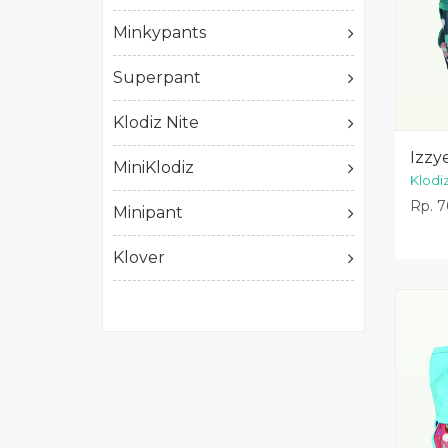
Minkypants
Superpant
Klodiz Nite
Izzy
MiniKlodiz
Klodi
Rp. 7
Minipant
Klover