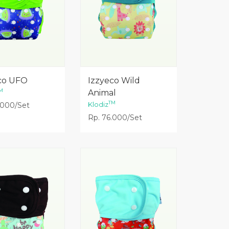
Lihat Detail
Lihat Detail
co UFO
Izzyeco Wild
M
Animal
TM
Klodiz
.000/Set
Rp. 76.000/Set