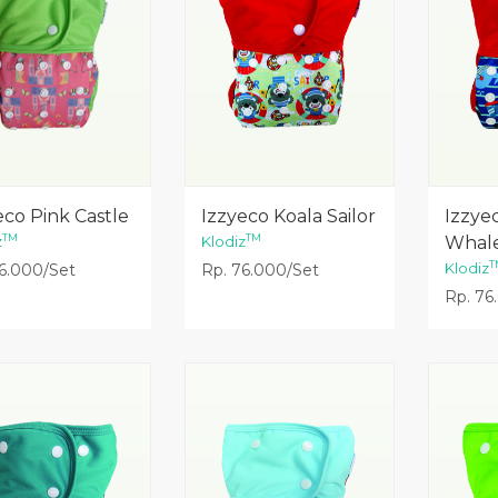
Lihat Detail
Lihat Detail
eco Pink Castle
Izzyeco Koala Sailor
Izzye
TM
TM
z
Klodiz
Whal
T
Klodiz
6.000/Set
Rp. 76.000/Set
Rp. 76