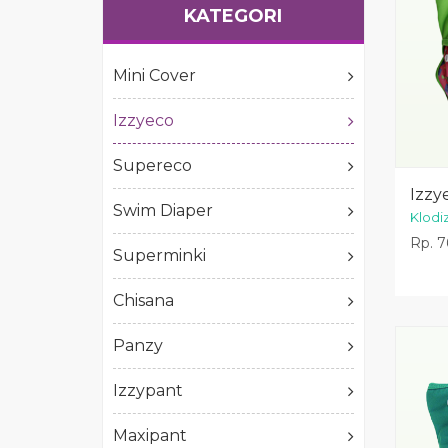
KATEGORI
Mini Cover
Izzyeco
Supereco
Izzy
Swim Diaper
Klodi
Rp. 7
Superminki
Chisana
Panzy
Izzypant
Maxipant