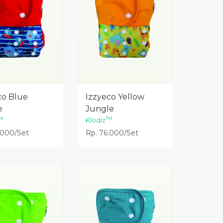
Lihat Detail
Lihat Detail
co Blue
Izzyeco Yellow
e
Jungle
M
TM
Klodiz
.000/Set
Rp. 76.000/Set