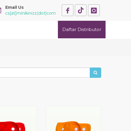
Email Us
cs[at]minikinizz(dot)com
Daftar Distributor