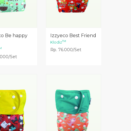
Lihat Detail
Lihat Detail
co Be happy
Izzyeco Best Friend
TM
Klodiz
M
Rp. 76.000/Set
.000/Set