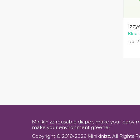
Izzy
Klodi
Rp. 7
Minikinizz reusable diaper, make your baby 
make your environment greener
Copyright © 2018-2026 Minikinizz. All Rights R