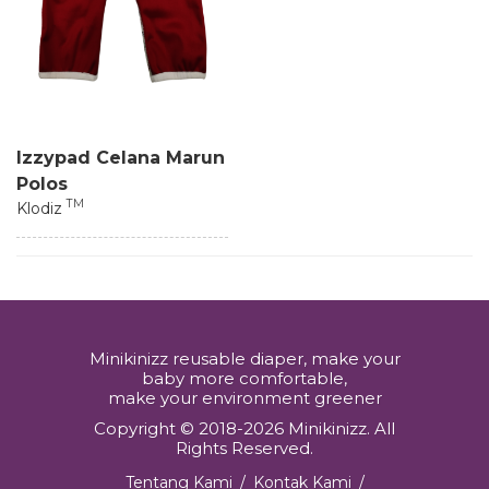
Izzypad Celana Marun
Polos
TM
Klodiz
Minikinizz reusable diaper, make your
baby more comfortable,
make your environment greener
Copyright © 2018-2026 Minikinizz. All
Rights Reserved.
Tentang Kami
/
Kontak Kami
/