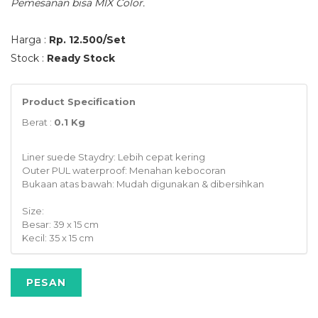
Pemesanan bisa MIX Color.
Harga :
Rp. 12.500/Set
Stock :
Ready Stock
Product Specification
Berat :
0.1 Kg
Liner suede Staydry: Lebih cepat kering
Outer PUL waterproof: Menahan kebocoran
Bukaan atas bawah: Mudah digunakan & dibersihkan
Size:
Besar: 39 x 15 cm
Kecil: 35 x 15 cm
PESAN