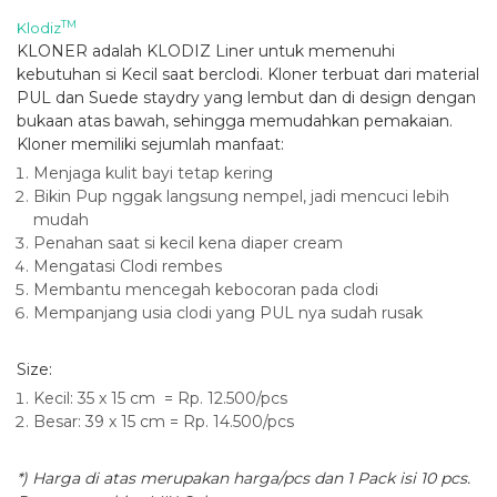
TM
Klodiz
KLONER adalah KLODIZ Liner untuk memenuhi
kebutuhan si Kecil saat berclodi. Kloner terbuat dari material
PUL dan Suede staydry yang lembut dan di design dengan
bukaan atas bawah, sehingga memudahkan pemakaian.
Kloner memiliki sejumlah manfaat:
Menjaga kulit bayi tetap kering
Bikin Pup nggak langsung nempel, jadi mencuci lebih
mudah
Penahan saat si kecil kena diaper cream
Mengatasi Clodi rembes
Membantu mencegah kebocoran pada clodi
Mempanjang usia clodi yang PUL nya sudah rusak
Size:
Kecil: 35 x 15 cm = Rp. 12.500/pcs
Besar: 39 x 15 cm = Rp. 14.500/pcs
*) Harga di atas merupakan harga/pcs dan 1 Pack isi 10 pcs.