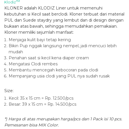
TM
Klodiz
KLONER adalah KLODIZ Liner untuk memenuhi
kebutuhan si Kecil saat berclodi. Kloner terbuat dari material
PUL dan Suede staydry yang lembut dan di design dengan
bukaan atas bawah, sehingga memudahkan pemakaian.
Kloner memiliki sejumlah manfaat:
Menjaga kulit bayi tetap kering
Bikin Pup nggak langsung nempel, jadi mencuci lebih
mudah
Penahan saat si kecil kena diaper cream
Mengatasi Clodi rembes
Membantu mencegah kebocoran pada clodi
Mempanjang usia clodi yang PUL nya sudah rusak
Size:
Kecil: 35 x 15 cm = Rp. 12.500/pcs
Besar: 39 x 15 cm = Rp. 14.500/pcs
*) Harga di atas merupakan harga/pcs dan 1 Pack isi 10 pcs.
Pemesanan bisa MIX Color.