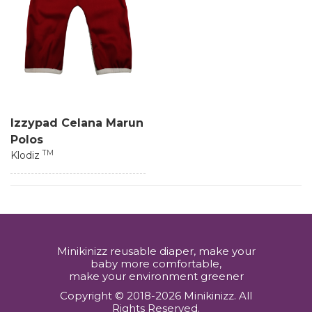
Izzypad Celana Marun
Polos
TM
Klodiz
Minikinizz reusable diaper, make your
baby more comfortable,
make your environment greener
Copyright © 2018-2026 Minikinizz. All
Rights Reserved.