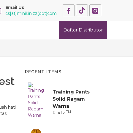
Email Us
cs[at]minikinizz(dot)com
Daftar Distributor
RECENT ITEMS
est
Training Pants
Solid Ragam
Warna
ah hati
TM
Klodiz
itas