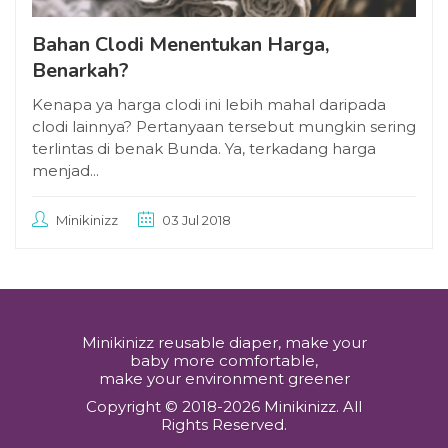
Bahan Clodi Menentukan Harga,
Benarkah?
Kenapa ya harga clodi ini lebih mahal daripada
clodi lainnya? Pertanyaan tersebut mungkin sering
terlintas di benak Bunda. Ya, terkadang harga
menjad...
Minikinizz
03 Jul 2018
Minikinizz reusable diaper, make your
baby more comfortable,
make your environment greener
Copyright © 2018-2026 Minikinizz. All
Rights Reserved.