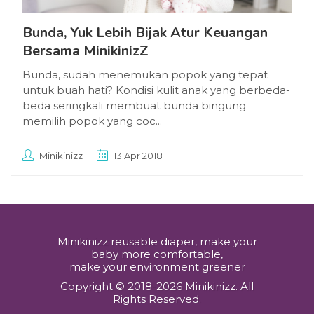
Bunda, Yuk Lebih Bijak Atur Keuangan
Bersama MinikinizZ
Bunda, sudah menemukan popok yang tepat
untuk buah hati? Kondisi kulit anak yang berbeda-
beda seringkali membuat bunda bingung
memilih popok yang coc...
Minikinizz
13 Apr 2018
Minikinizz reusable diaper, make your
baby more comfortable,
make your environment greener
Copyright © 2018-2026 Minikinizz. All
Rights Reserved.