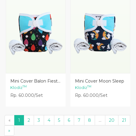
Lihat Detail
Lihat Detail
Mini Cover Balon Fiest...
Mini Cover Moon Sleep
TM
TM
Klodiz
Klodiz
Rp. 60.000/Set
Rp. 60.000/Set
«
1
2
3
4
5
6
7
8
...
20
21
»