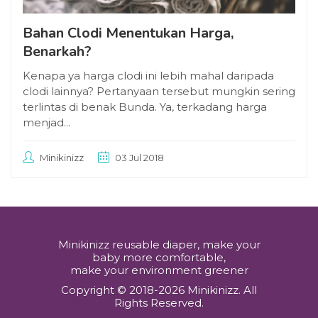
Bahan Clodi Menentukan Harga,
Benarkah?
Kenapa ya harga clodi ini lebih mahal daripada
clodi lainnya? Pertanyaan tersebut mungkin sering
terlintas di benak Bunda. Ya, terkadang harga
menjad...
Minikinizz
03 Jul 2018
Minikinizz reusable diaper, make your
baby more comfortable,
make your environment greener
Copyright © 2018-2026 Minikinizz. All
Rights Reserved.