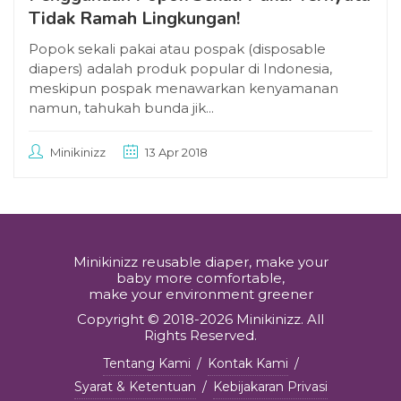
Tidak Ramah Lingkungan!
Popok sekali pakai atau pospak (disposable
diapers) adalah produk popular di Indonesia,
meskipun pospak menawarkan kenyamanan
namun, tahukah bunda jik...
Minikinizz
13 Apr 2018
Minikinizz reusable diaper, make your
baby more comfortable,
make your environment greener
Copyright © 2018-2026 Minikinizz. All
Rights Reserved.
Tentang Kami
/
Kontak Kami
/
Syarat & Ketentuan
/
Kebijakaran Privasi